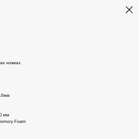
их ножках.
10мм
90 мм
Memory Foam