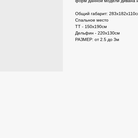
форм данной модели дивана и
Общий габарит: 283х182х110
Спальное место
ТТ - 150х190см
Дельфин - 220х130см
РАЗМЕР: от 2.5 до 3м