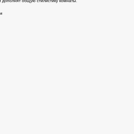
 дополнят общую стилистику комнаты.
см